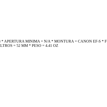
.8 * APERTURA MINIMA = N/A * MONTURA = CANON EF-S *
TROS = 52 MM * PESO = 4.41 OZ