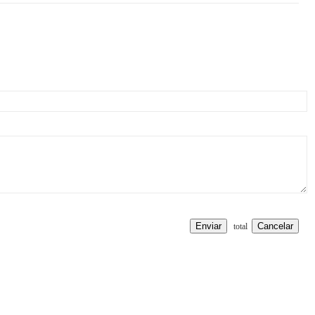
Enviar
Cancelar
total