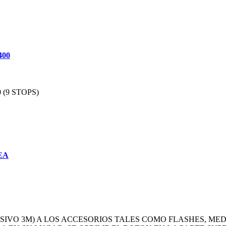
400
(9 STOPS)
EA
SIVO 3M) A LOS ACCESORIOS TALES COMO FLASHES, MED